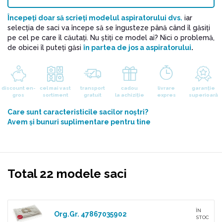
Începeți doar să scrieți modelul aspiratorului dvs.
iar
selecția de saci va începe să se îngusteze până când îl găsiți
pe cel pe care îl căutați. Nu știţi ce model ai? Nici o problemă,
de obicei îl puteți găsi
în partea de jos a aspiratorului
.
discount en-
cel mai vast
transport
cadou
livrare
garanție
gros
sortiment
gratuit
la achiziție
expres
superioară
Care sunt caracteristicile sacilor noştri?
Avem și bunuri suplimentare pentru tine
Total 22 modele saci
ÎN
Org.Gr. 47867035902
STOC