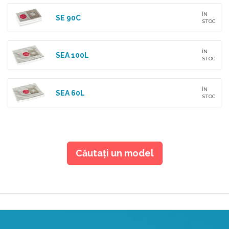
ÎN
SE 90C
STOC
ÎN
SEA 100L
STOC
ÎN
SEA 60L
STOC
Căutaţi un model