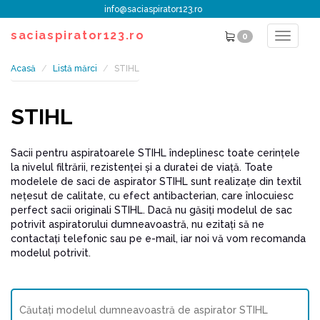
info@saciaspirator123.ro
saciaspirator123.ro
0
Toggle
navigat
Acasă
Listă mărci
STIHL
STIHL
Sacii pentru aspiratoarele STIHL îndeplinesc toate cerinţele
la nivelul filtrării, rezistenţei şi a duratei de viaţă. Toate
modelele de saci de aspirator STIHL sunt realizaţe din textil
neţesut de calitate, cu efect antibacterian, care înlocuiesc
perfect sacii originali STIHL. Dacă nu găsiţi modelul de sac
potrivit aspiratorului dumneavoastră, nu ezitaţi să ne
contactaţi telefonic sau pe e-mail, iar noi vă vom recomanda
modelul potrivit.