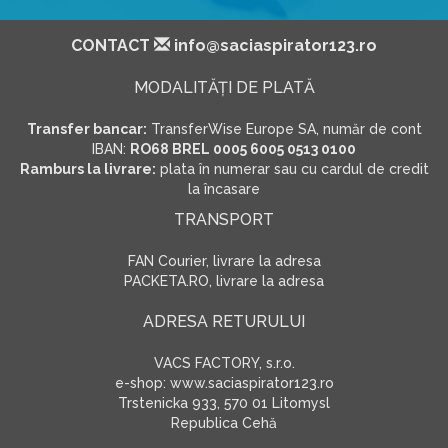
CONTACT
info@saciaspirator123.ro
MODALITĂŢI DE PLATĂ
Transfer bancar:
TransferWise Europe SA, număr de cont
IBAN:
RO68 BREL 0005 6005 0513 0100
Ramburs la livrare:
plata în numerar sau cu cardul de credit
la încasare
TRANSPORT
FAN Courier, livrare la adresa
PACKETA.RO, livrare la adresa
ADRESA RETURULUI
VACS FACTORY, s.r.o.
e-shop: www.saciaspirator123.ro
Trstenicka 933, 570 01 Litomysl
Republica Cehă