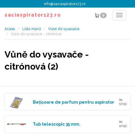
info@saciaspirator123.ro
saciaspirator123.ro
0
Toggle
navigat
Acasă
Listă mărci
Vůně do vysavače
Vůně do vysavače - citrónová
Vůně do vysavače -
citrónová (2)
ÎN
Bețișoare de parfum pentru aspirator
STOC
ÎN
Tub telescopic 35 mm.
STOC