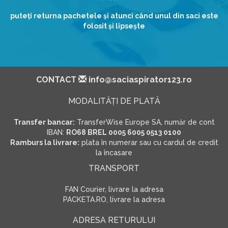
puteţi returna pachetele şi atunci când unul din saci este
folosit şi lipseşte
CONTACT
info@saciaspirator123.ro
MODALITĂŢI DE PLATĂ
Transfer bancar:
TransferWise Europe SA, număr de cont
IBAN:
RO68 BREL 0005 6005 0513 0100
Ramburs la livrare:
plata în numerar sau cu cardul de credit
la încasare
TRANSPORT
FAN Courier, livrare la adresa
PACKETA.RO, livrare la adresa
ADRESA RETURULUI