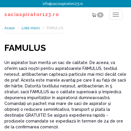
info@saciaspirator123.ro
saciaspirator123.ro
0
Toggle
navigat
Acasă
Listă mărci
FAMULUS
FAMULUS
Un aspirator bun merită un sac de calitate. De aceea, vă
oferim sacii noştri pentru aspiratoarele FAMULUS, textilul
neţesut, antibacterian captează particule mai mici decât cele
de praf. Acesta este marele avantaj pe care îl au faţă de sacii
din hârtie. Datorită textilului neţesut, antibacterian, în 5
straturi, sacii FAMULUS au o calitate superioară şi împiedică
depunerea impurităţilor în aspiratorul dumneavoastră.
Comandaţi un pachet mai mare de saci de aspirator şi
obţineţi o reducere semnificativă, transport şi plată la
destinaţie GRATUITE! Se asigură expedierea rapidă -
produsele comandate se expediază în termen de 24 de ore
de la confirmarea comenzii.