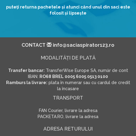
puteţi returna pachetele şi atunci când unul din saci este
folosit şi lipseşte
CONTACT
info@saciaspirator123.ro
MODALITĂŢI DE PLATĂ
Transfer bancar:
TransferWise Europe SA, număr de cont
IBAN:
RO68 BREL 0005 6005 0513 0100
Ramburs la livrare:
plata în numerar sau cu cardul de credit
la încasare
TRANSPORT
FAN Courier, livrare la adresa
PACKETA.RO, livrare la adresa
ADRESA RETURULUI