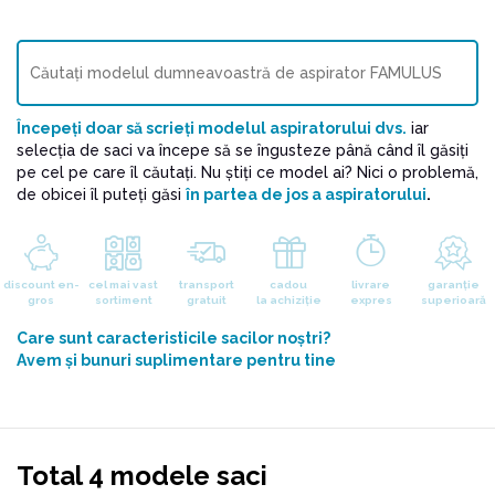
Începeți doar să scrieți modelul aspiratorului dvs.
iar
selecția de saci va începe să se îngusteze până când îl găsiți
pe cel pe care îl căutați. Nu știţi ce model ai? Nici o problemă,
de obicei îl puteți găsi
în partea de jos a aspiratorului
.
discount en-
cel mai vast
transport
cadou
livrare
garanție
gros
sortiment
gratuit
la achiziție
expres
superioară
Care sunt caracteristicile sacilor noştri?
Avem și bunuri suplimentare pentru tine
Total 4 modele saci