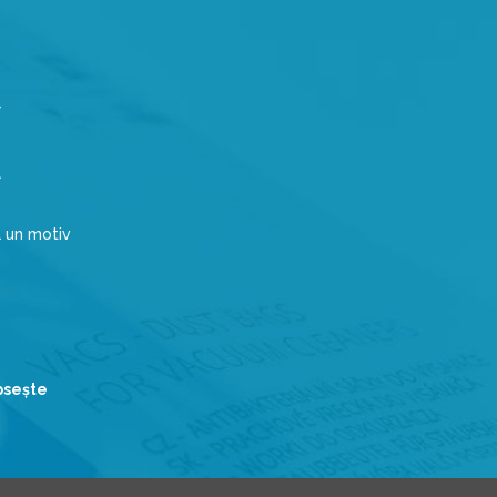
a un motiv
ipseşte