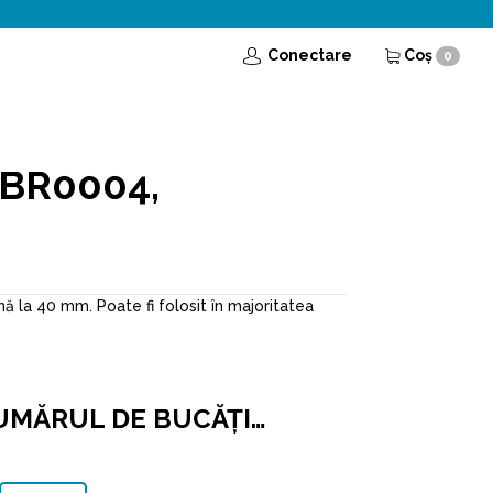
Conectare
Coş
0
 BR0004,
nă la 40 mm. Poate fi folosit în majoritatea
UMĂRUL DE BUCĂŢI…