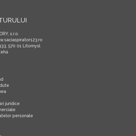
TURULUI
Y, s.r.o.
.saciaspirator123.ro
933, 570 01 Litomysl
Cehă
nd
ndute
mea
i juridice
merciale
atelor personale