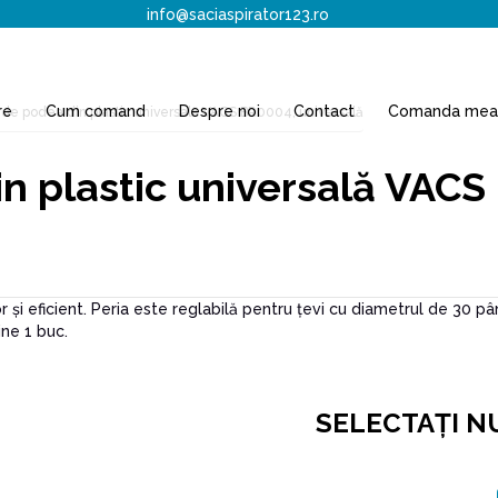
info@saciaspirator123.ro
re
Cum comand
Despre noi
Contact
Comanda mea
de podea din plastic universală VACS BR0004, universală
n plastic universală VACS
 și eficient. Peria este reglabilă pentru țevi cu diametrul de 30 pâ
ine 1 buc.
SELECTAŢI N