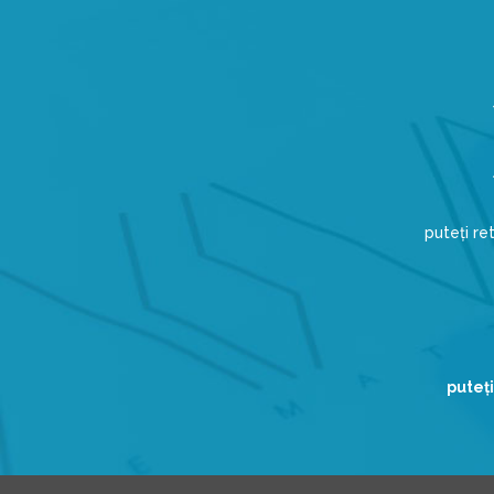
puteți r
puteţi