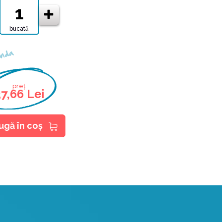
bucată
nda
preț
7,66 Lei
ugă în coş