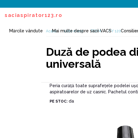
saciaspirator123.ro
Mărcile vândute
Mai multe despre sacii VACS
Consilie
Acasă
Listă mărci
TEAM
CY 120
Duză 
Duză de podea di
universală
Peria curăță toate suprafețele podelei ușor
aspiratoarelor de uz casnic. Pachetul cont
da
PE STOC: