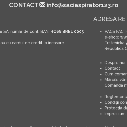
CONTACT
info@saciaspirator123.ro
ADRESA RE
e SA, număr de cont IBAN:
RO68 BREL 0005
VACS FACTOR
e-shop: www
au cu cardul de credit la încasare
Trstenicka 
Republica 
Despre noi
Contact
Cum coma
Mărcile vâ
Comanda 
Reglementăr
Condiţii co
Protecţia d
Impressum