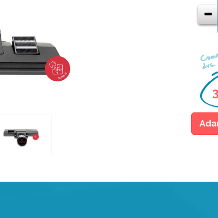
Coma
dvs.
3
Ada