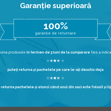
Garanţie superioară
100%
garanție de returnare
eturna produsele
în termen de 3 luni de la cumpărare
fără a indic
puteţi returna şi pachetele pe care le-aţi deschis deja
 returna pachetele şi atunci când unul din saci este folosit şi l