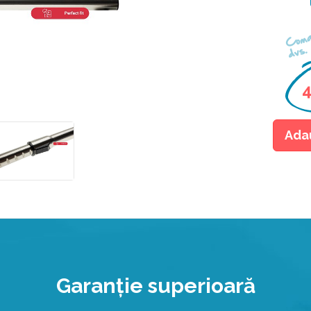
Coma
dvs.
4
Ada
Garanţie superioară