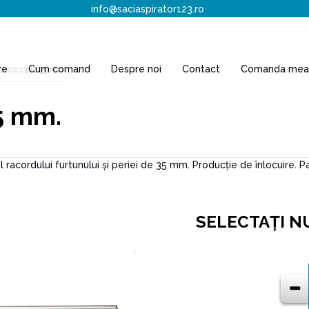
info@saciaspirator123.ro
re
Cum comand
Despre noi
Contact
Comanda mea
elescopic 35 mm.
5 mm.
l racordului furtunului și periei de 35 mm. Producție de înlocuire. 
SELECTAŢI N