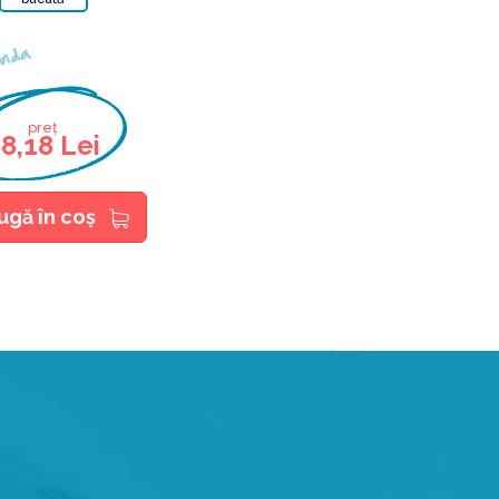
nda
preț
8,18 Lei
ugă în coş