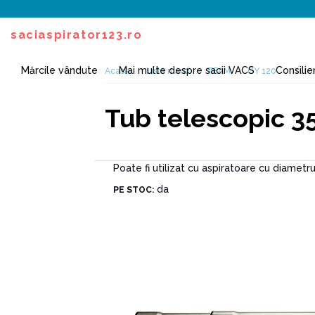
saciaspirator123.ro
Mărcile vândute
Mai multe despre sacii VACS
Consilie
Acasă
Listă mărci
TEAM
CY 120
Tub t
Tub telescopic 3
Poate fi utilizat cu aspiratoare cu diametru
da
PE STOC: