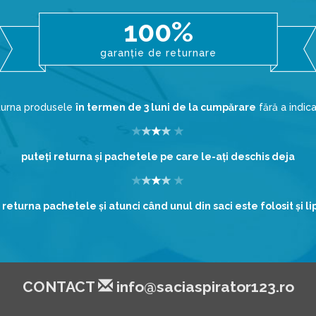
100%
garanție de returnare
eturna produsele
în termen de 3 luni de la cumpărare
fără a indic
puteţi returna şi pachetele pe care le-aţi deschis deja
 returna pachetele şi atunci când unul din saci este folosit şi l
CONTACT
info@saciaspirator123.ro