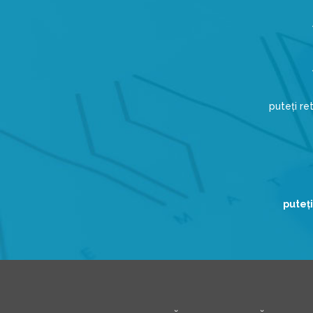
puteți r
puteţi