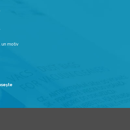
a un motiv
ipseşte