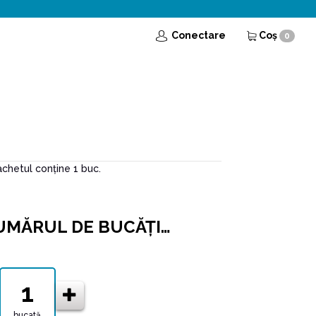
Conectare
Coş
0
Pachetul conține 1 buc.
UMĂRUL DE BUCĂŢI…
bucată