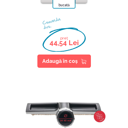
bucată
Comanda
dvs.
preț
44,54 Lei
Adaugă în coş