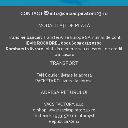
CONTACT
info@saciaspirator123.ro
MODALITĂŢI DE PLATĂ
Transfer bancar:
TransferWise Europe SA, număr de cont
IBAN:
RO68 BREL 0005 6005 0513 0100
Ramburs la livrare:
plata în numerar sau cu cardul de credit
la încasare
TRANSPORT
FAN Courier, livrare la adresa
PACKETA.RO, livrare la adresa
ADRESA RETURULUI
VACS FACTORY, s.r.o.
e-shop: www.saciaspirator123.ro
Trstenicka 933, 570 01 Litomysl
Republica Cehă