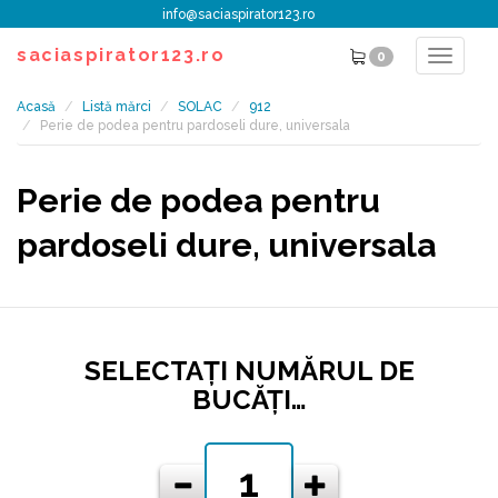
info@saciaspirator123.ro
saciaspirator123.ro
0
Toggle
navigat
Acasă
Listă mărci
SOLAC
912
Perie de podea pentru pardoseli dure, universala
Perie de podea pentru
pardoseli dure, universala
SELECTAŢI NUMĂRUL DE
BUCĂŢI…