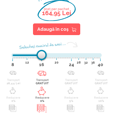
preț per pachet
164,95 Lei
Adaugă în coş
Selectaţi numărul de saci …
12
20
28
32
36
8
16
24
40
Transport
Transport
Transport
Transport
26,44 Lei
GRATUIT
GRATUIT
GRATUIT
Reducere
Reducere
Reducere
Reducere
0%
0%
5%
10%