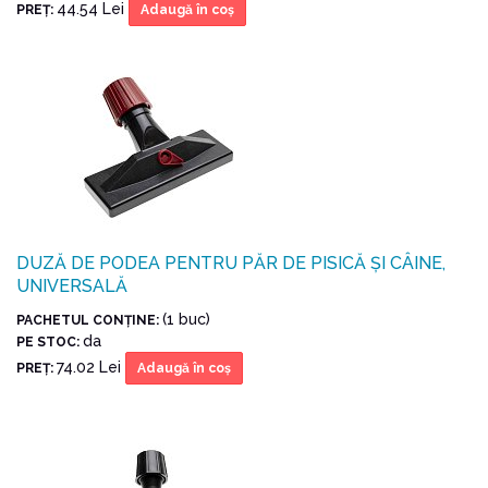
44.54 Lei
PREŢ:
Adaugă în coş
DUZĂ DE PODEA PENTRU PĂR DE PISICĂ ȘI CÂINE,
UNIVERSALĂ
(1 buc)
PACHETUL CONŢINE:
da
PE STOC:
74.02 Lei
PREŢ:
Adaugă în coş