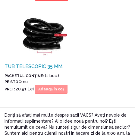
TUB TELESCOPIC 35 MM.
(1 buc.)
PACHETUL CONŢINE:
nu
PE STOC:
20.91 Lei
PREŢ:
Adaugă în coş
Doriți să aflați mai multe despre sacii VACS? Aveți nevoie de
informații suplimentare? Ai o idee nouă pentru noi? Ești
nemulțumit de ceva? Nu sunteți sigur de dimensiunea sacilor?
Suntem aici pentru clienții noștri în fiecare zi de la 9:00 a.m. la