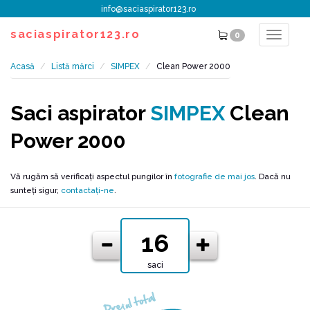
info@saciaspirator123.ro
saciaspirator123.ro
0
Toggle
navigat
Acasă
Listă mărci
SIMPEX
Clean Power 2000
Saci aspirator
SIMPEX
Clean
Power 2000
Vă rugăm să verificați aspectul pungilor în
fotografie de mai jos
. Dacă nu
sunteți sigur,
contactați-ne
.
saci
Prețul total