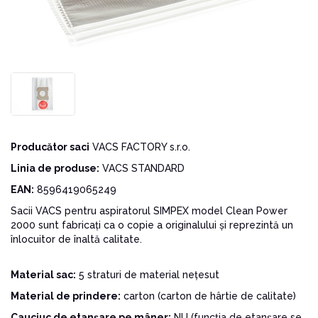
Producător saci
VACS FACTORY s.r.o.
Linia de produse:
VACS STANDARD
EAN:
8596419065249
Sacii VACS pentru aspiratorul SIMPEX model Clean Power
2000 sunt fabricați ca o copie a originalului și reprezintă un
înlocuitor de înaltă calitate.
Material sac:
5 straturi de material nețesut
Material de prindere:
carton (carton de hârtie de calitate)
Cauciuc de etanșare pe mâner:
NU (funcția de etanșare se