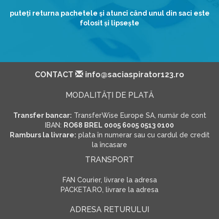
puteţi returna pachetele şi atunci când unul din saci este
folosit şi lipseşte
CONTACT
info@saciaspirator123.ro
MODALITĂŢI DE PLATĂ
Transfer bancar:
TransferWise Europe SA, număr de cont
IBAN:
RO68 BREL 0005 6005 0513 0100
Ramburs la livrare:
plata în numerar sau cu cardul de credit
la încasare
TRANSPORT
FAN Courier, livrare la adresa
PACKETA.RO, livrare la adresa
ADRESA RETURULUI