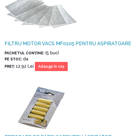
FILTRU MOTOR VACS MF0105 PENTRU ASPIRATOARE
(5 buc)
PACHETUL CONŢINE:
da
PE STOC:
12.92 Lei
PREŢ:
Adaugă în coş