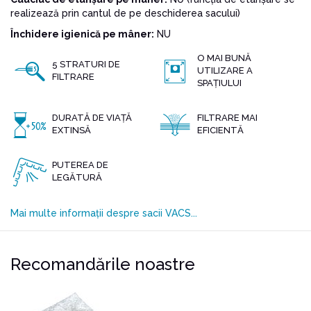
realizează prin cantul de pe deschiderea sacului)
Închidere igienică pe mâner:
NU
O MAI BUNĂ
5 STRATURI DE
UTILIZARE A
FILTRARE
SPAȚIULUI
DURATĂ DE VIAȚĂ
FILTRARE MAI
EXTINSĂ
EFICIENTĂ
PUTEREA DE
LEGĂTURĂ
Mai multe informații despre sacii VACS...
Recomandările noastre