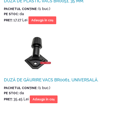
DUZĂ DE PLASTIC VACS BR0051, 35 MM.
(1 buc.)
PACHETUL CONŢINE:
da
PE STOC:
17.27 Lei
PREŢ:
Adaugă în coş
DUZĂ DE GĂURIRE VACS BR0061, UNIVERSALĂ.
(1 buc.)
PACHETUL CONŢINE:
da
PE STOC:
35.45 Lei
PREŢ:
Adaugă în coş