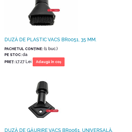
DUZĂ DE PLASTIC VACS BR0051, 35 MM.
(1 buc.)
PACHETUL CONŢINE:
da
PE STOC:
17.27 Lei
PREŢ:
Adaugă în coş
DUZĂ DE GĂURIRE VACS BR0061, UNIVERSALĂ.