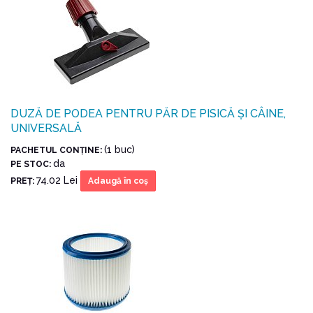
DUZĂ DE PODEA PENTRU PĂR DE PISICĂ ȘI CÂINE,
UNIVERSALĂ
(1 buc)
PACHETUL CONŢINE:
da
PE STOC:
74.02 Lei
PREŢ:
Adaugă în coş