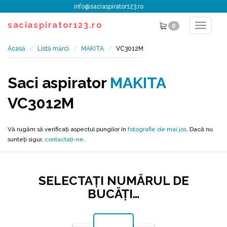
info@saciaspirator123.ro
saciaspirator123.ro
0
Toggle
navigat
Acasă
Listă mărci
MAKITA
VC3012M
Saci aspirator
MAKITA
VC3012M
Vă rugăm să verificați aspectul pungilor în
fotografie de mai jos
. Dacă nu
sunteți sigur,
contactați-ne
.
SELECTAŢI NUMĂRUL DE
BUCĂŢI…