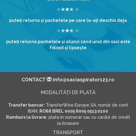
puteţi returna şi pachetele pe care le-aţi deschis deja
puteţi returna pachetele şi atunci când unul din saci este
folosit şi lipseşte
CONTACT
info@saciaspirator123.ro
MODALITĂŢI DE PLATĂ
Transfer bancar:
TransferWise Europe SA, număr de cont
IBAN:
RO68 BREL 0005 6005 0513 0100
Ramburs la livrare:
plata în numerar sau cu cardul de credit
la încasare
TRANSPORT