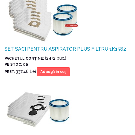
SET SACI PENTRU ASPIRATOR PLUS FILTRU 1K1582
(24+2 buc.)
PACHETUL CONŢINE:
da
PE STOC:
337.46 Lei
PREŢ:
Adaugă în coş