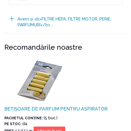
Avem şi <b>FILTRE HEPA, FILTRE MOTOR, PERIE,
PARFUMURI</b>...
Recomandările noastre
BEȚIȘOARE DE PARFUM PENTRU ASPIRATOR
(5 buc.)
PACHETUL CONŢINE:
da
PE STOC:
12.92 Lei
PREŢ:
Adaugă în coş