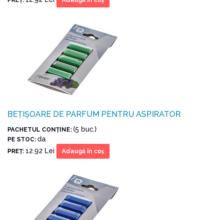
BEȚIȘOARE DE PARFUM PENTRU ASPIRATOR
(5 buc.)
PACHETUL CONŢINE:
da
PE STOC:
12.92 Lei
PREŢ:
Adaugă în coş