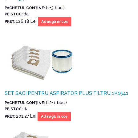
(1+3 buc.)
PACHETUL CONŢINE:
da
PE STOC:
126.18 Lei
PREŢ:
Adaugă în coş
SET SACI PENTRU ASPIRATOR PLUS FILTRU 1K1541
(12+1 buc.)
PACHETUL CONŢINE:
da
PE STOC:
201.27 Lei
PREŢ:
Adaugă în coş