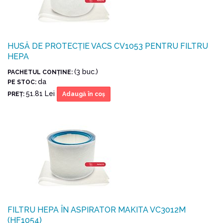
HUSĂ DE PROTECȚIE VACS CV1053 PENTRU FILTRU
HEPA
(3 buc.)
PACHETUL CONŢINE:
da
PE STOC:
51.81 Lei
PREŢ:
Adaugă în coş
FILTRU HEPA ÎN ASPIRATOR MAKITA VC3012M
(HF1054)