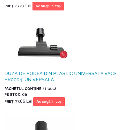
27.27 Lei
PREŢ:
Adaugă în coş
DUZĂ DE PODEA DIN PLASTIC UNIVERSALĂ VACS
BR0004, UNIVERSALĂ
(1 buc)
PACHETUL CONŢINE:
da
PE STOC:
37.66 Lei
PREŢ:
Adaugă în coş