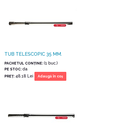
TUB TELESCOPIC 35 MM.
(1 buc.)
PACHETUL CONŢINE:
da
PE STOC:
48.18 Lei
PREŢ:
Adaugă în coş