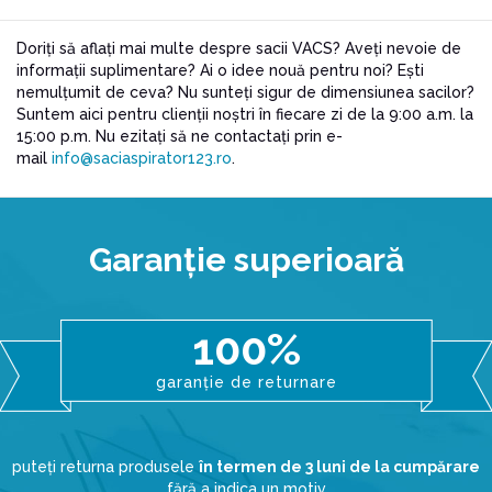
Doriți să aflați mai multe despre sacii VACS? Aveți nevoie de
informații suplimentare? Ai o idee nouă pentru noi? Ești
nemulțumit de ceva? Nu sunteți sigur de dimensiunea sacilor?
Suntem aici pentru clienții noștri în fiecare zi de la 9:00 a.m. la
15:00 p.m. Nu ezitați să ne contactați prin e-
mail
info@saciaspirator123.ro
.
Garanţie superioară
100%
garanție de returnare
puteți returna produsele
în termen de 3 luni de la cumpărare
fără a indica un motiv