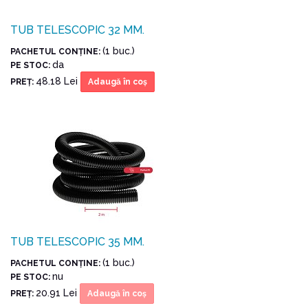
TUB TELESCOPIC 32 MM.
(1 buc.)
PACHETUL CONŢINE:
da
PE STOC:
48.18 Lei
PREŢ:
Adaugă în coş
TUB TELESCOPIC 35 MM.
(1 buc.)
PACHETUL CONŢINE:
nu
PE STOC:
20.91 Lei
PREŢ:
Adaugă în coş