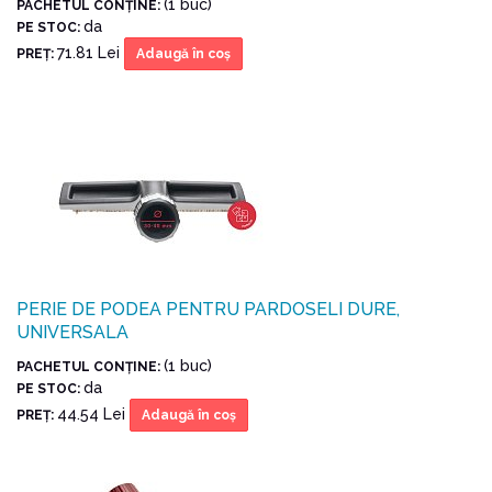
(1 buc)
PACHETUL CONŢINE:
da
PE STOC:
71.81 Lei
PREŢ:
Adaugă în coş
PERIE DE PODEA PENTRU PARDOSELI DURE,
UNIVERSALA
(1 buc)
PACHETUL CONŢINE:
da
PE STOC:
44.54 Lei
PREŢ:
Adaugă în coş