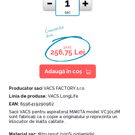
sac
Comanda
dvs.
preț
256,75 Lei
Adaugă în coş
Producător saci
VACS FACTORY s.r.o.
Linia de produse:
VACS LongLife
EAN:
8596419290962
Sacii VACS pentru aspiratorul MAKITA model VC3012M
sunt fabricați ca o copie a originalului și reprezintă un
înlocuitor de înaltă calitate.
Material sac:
filtru țesut (100% poliamidă)