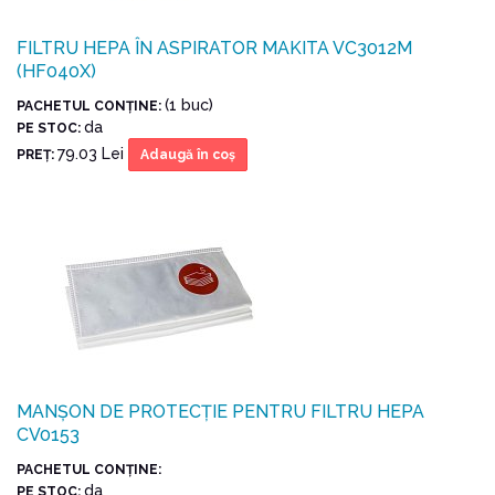
FILTRU HEPA ÎN ASPIRATOR MAKITA VC3012M
(HF040X)
(1 buc)
PACHETUL CONŢINE:
da
PE STOC:
79.03 Lei
PREŢ:
Adaugă în coş
MANȘON DE PROTECȚIE PENTRU FILTRU HEPA
CV0153
PACHETUL CONŢINE:
da
PE STOC: