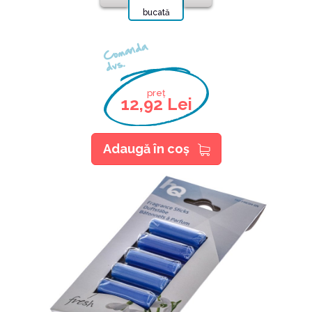
bucată
Comanda
dvs.
preț
12,92 Lei
Adaugă în coş