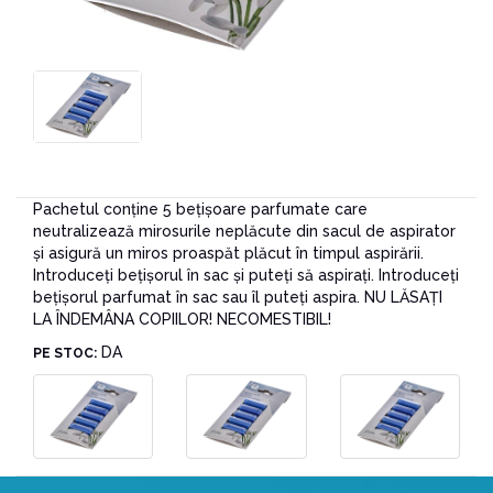
Pachetul conține 5 bețișoare parfumate care
neutralizează mirosurile neplăcute din sacul de aspirator
și asigură un miros proaspăt plăcut în timpul aspirării.
Introduceți bețișorul în sac și puteți să aspirați. Introduceți
bețișorul parfumat în sac sau îl puteți aspira. NU LĂSAŢI
LA ÎNDEMÂNA COPIILOR! NECOMESTIBIL!
DA
PE STOC: