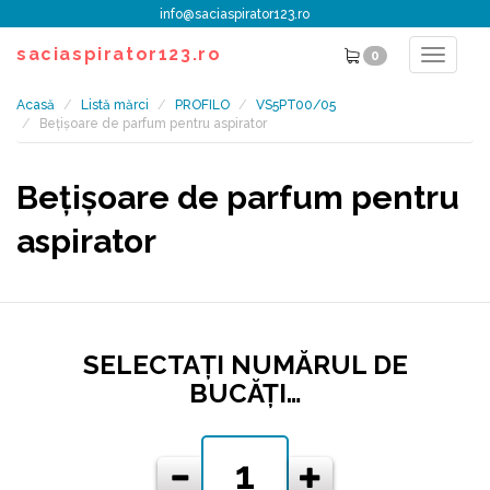
info@saciaspirator123.ro
saciaspirator123.ro
0
Toggle
navigat
Acasă
Listă mărci
PROFILO
VS5PT00/05
Bețișoare de parfum pentru aspirator
Bețișoare de parfum pentru
aspirator
SELECTAŢI NUMĂRUL DE
BUCĂŢI…