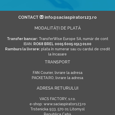
CONTACT
info@saciaspirator123.ro
MODALITĂŢI DE PLATĂ
Transfer bancar:
TransferWise Europe SA, număr de cont
IBAN:
RO68 BREL 0005 6005 0513 0100
Ramburs la livrare:
plata în numerar sau cu cardul de credit
la încasare
TRANSPORT
FAN Courier, livrare la adresa
PACKETA.RO, livrare la adresa
ADRESA RETURULUI
VACS FACTORY, s.r.o.
e-shop: www.saciaspirator123.ro
Trstenicka 933, 570 01 Litomysl
Republica Cehă