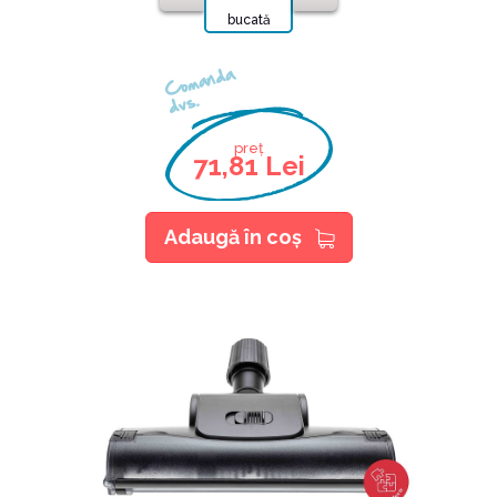
bucată
Comanda
dvs.
preț
71,81 Lei
Adaugă în coş