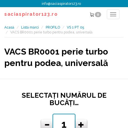
info@saciaspirator123.ro
saciaspirator123.ro
0
Toggle
navigat
Acasă
Listă mărci
PROFILO
VS 1 PT 05
VACS BR0001 perie turbo pentru podea, universală
VACS BR0001 perie turbo
pentru podea, universală
SELECTAŢI NUMĂRUL DE
BUCĂŢI…