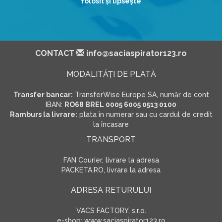
folosit şi lipseşte
CONTACT
info@saciaspirator123.ro
MODALITĂŢI DE PLATĂ
Transfer bancar:
TransferWise Europe SA, număr de cont
IBAN:
RO68 BREL 0005 6005 0513 0100
Ramburs la livrare:
plata în numerar sau cu cardul de credit
la încasare
TRANSPORT
FAN Courier, livrare la adresa
PACKETA.RO, livrare la adresa
ADRESA RETURULUI
VACS FACTORY, s.r.o.
e-shop: www.saciaspirator123.ro