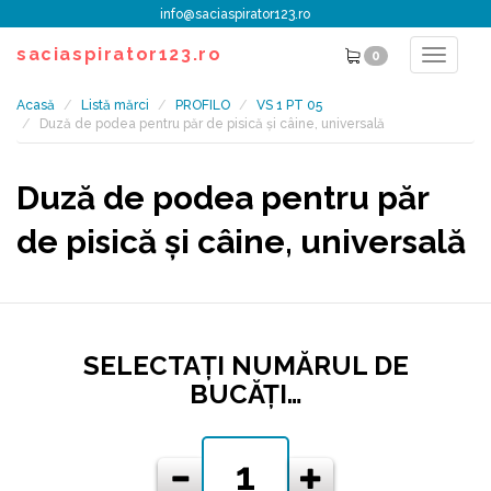
info@saciaspirator123.ro
saciaspirator123.ro
0
Toggle
navigat
Acasă
Listă mărci
PROFILO
VS 1 PT 05
Duză de podea pentru păr de pisică și câine, universală
Duză de podea pentru păr
de pisică și câine, universală
SELECTAŢI NUMĂRUL DE
BUCĂŢI…