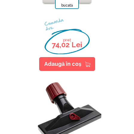
bucată
Comanda
dvs.
preț
74,02 Lei
Adaugă în coş