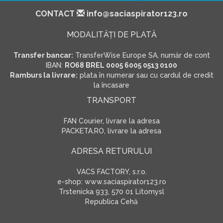
CONTACT
info@saciaspirator123.ro
MODALITĂŢI DE PLATĂ
Transfer bancar:
TransferWise Europe SA, număr de cont
IBAN:
RO68 BREL 0005 6005 0513 0100
Ramburs la livrare:
plata în numerar sau cu cardul de credit
la încasare
TRANSPORT
FAN Courier, livrare la adresa
PACKETA.RO, livrare la adresa
ADRESA RETURULUI
VACS FACTORY, s.r.o.
e-shop: www.saciaspirator123.ro
Trstenicka 933, 570 01 Litomysl
Republica Cehă