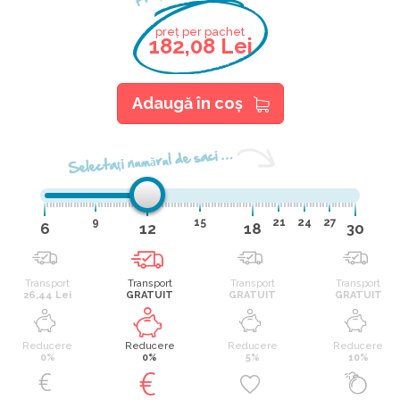
preț per pachet
182,08 Lei
Adaugă în coş
Selectaţi numărul de saci …
9
15
21
24
27
6
12
18
30
Transport
Transport
Transport
Transport
26,44 Lei
GRATUIT
GRATUIT
GRATUIT
Reducere
Reducere
Reducere
Reducere
0%
0%
5%
10%