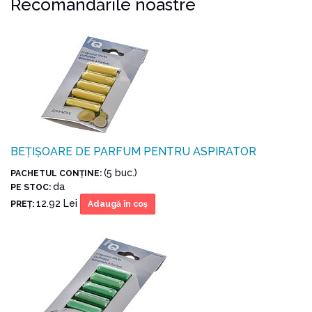
Recomandările noastre
BEȚIȘOARE DE PARFUM PENTRU ASPIRATOR
(5 buc.)
PACHETUL CONŢINE:
da
PE STOC:
12.92 Lei
PREŢ:
Adaugă în coş