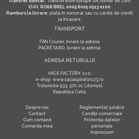
Transfer bancar:
TransferWise Europe SA, număr de cont
IBAN:
RO68 BREL 0005 6005 0513 0100
Ramburs la livrare:
plata în numerar sau cu cardul de credit
la încasare
TRANSPORT
FAN Courier, livrare la adresa
PACKETA.RO, livrare la adresa
ADRESA RETURULUI
VACS FACTORY, s.r.o.
e-shop: www.saciaspirator123.ro
Trstenicka 933, 570 01 Litomysl
Republica Cehă
Despre noi
Reglementări juridice
Contact
Condiţii comerciale
Cum comand
Protecţia datelor
Comanda mea
personale
Impressum