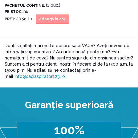
(1 buc.)
PACHETUL CONŢINE:
nu
PE STOC:
20.91 Lei
PREŢ:
Adaugă în coş
Doriți să aflați mai multe despre sacii VACS? Aveți nevoie de
informații suplimentare? Ai o idee nouă pentru noi? Ești
nemulțumit de ceva? Nu sunteți sigur de dimensiunea sacilor?
Suntem aici pentru clienții noștri în fiecare zi de la 9:00 a.m. la
15:00 p.m. Nu ezitați să ne contactați prin e-
mail
info@saciaspirator123.ro
.
Garanţie superioară
100%