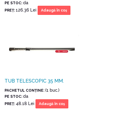
da
PE STOC:
126.36 Lei
PREŢ:
Adaugă în coş
TUB TELESCOPIC 35 MM.
(1 buc.)
PACHETUL CONŢINE:
da
PE STOC:
48.18 Lei
PREŢ:
Adaugă în coş