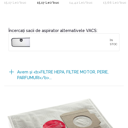
15,17 Lei/buc
15,17 Lei/buc
14,42 Lei/buc
13,66 Lei/buc
Încercați sacii de aspirator alternativele VACS:
ÎN
STOC
Avem şi <b>FILTRE HEPA, FILTRE MOTOR, PERIE,
PARFUMURI</b>...