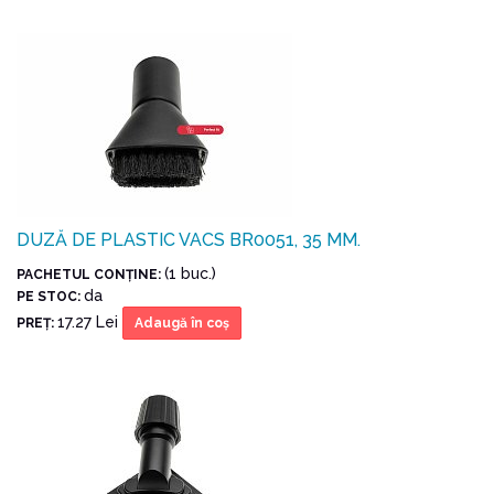
DUZĂ DE PLASTIC VACS BR0051, 35 MM.
(1 buc.)
PACHETUL CONŢINE:
da
PE STOC:
17.27 Lei
PREŢ:
Adaugă în coş