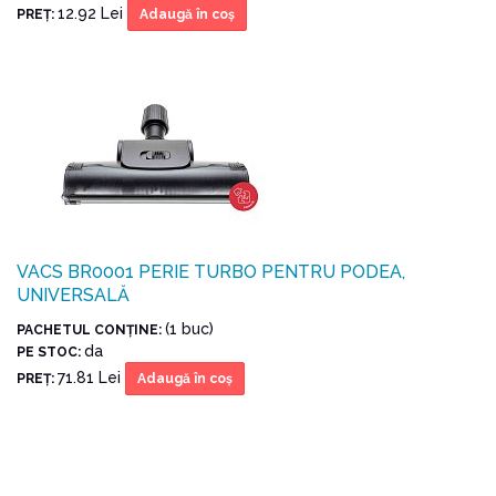
12.92 Lei
PREŢ:
Adaugă în coş
VACS BR0001 PERIE TURBO PENTRU PODEA,
UNIVERSALĂ
(1 buc)
PACHETUL CONŢINE:
da
PE STOC:
71.81 Lei
PREŢ:
Adaugă în coş