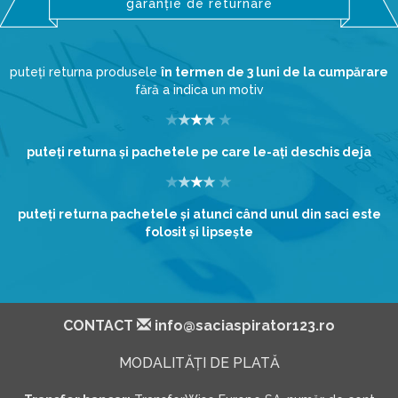
garanție de returnare
puteți returna produsele
în termen de 3 luni de la cumpărare
fără a indica un motiv
puteţi returna şi pachetele pe care le-aţi deschis deja
puteţi returna pachetele şi atunci când unul din saci este
folosit şi lipseşte
CONTACT
info@saciaspirator123.ro
MODALITĂŢI DE PLATĂ