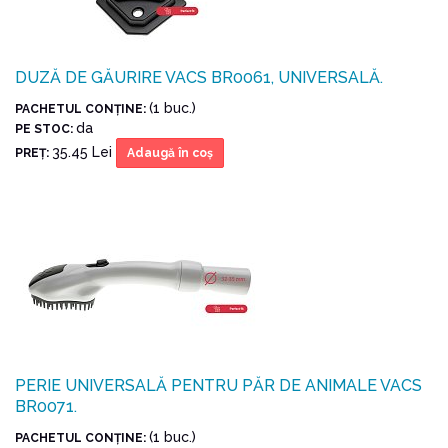
DUZĂ DE GĂURIRE VACS BR0061, UNIVERSALĂ.
(1 buc.)
PACHETUL CONŢINE:
da
PE STOC:
35.45 Lei
PREŢ:
Adaugă în coş
PERIE UNIVERSALĂ PENTRU PĂR DE ANIMALE VACS
BR0071.
(1 buc.)
PACHETUL CONŢINE: