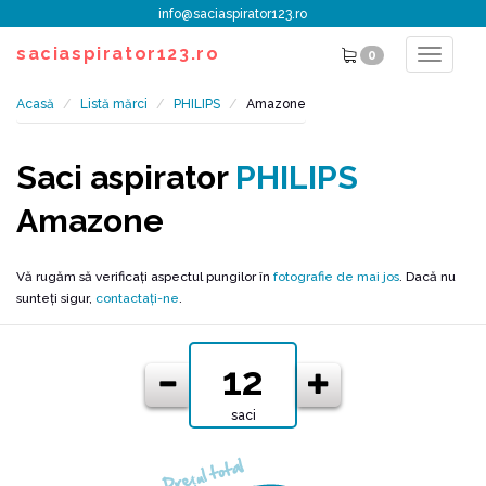
info@saciaspirator123.ro
saciaspirator123.ro
0
Toggle
navigat
Acasă
Listă mărci
PHILIPS
Amazone
Saci aspirator
PHILIPS
Amazone
Vă rugăm să verificați aspectul pungilor în
fotografie de mai jos
. Dacă nu
sunteți sigur,
contactați-ne
.
saci
Prețul total