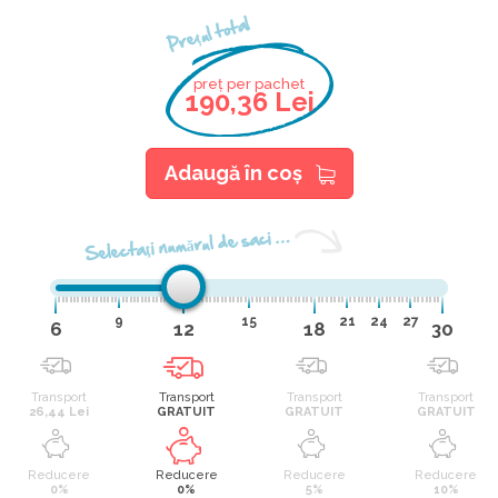
Prețul total
preț per pachet
190,36 Lei
Adaugă în coş
Selectaţi numărul de saci …
9
15
21
24
27
6
12
18
30
Transport
Transport
Transport
Transport
26,44 Lei
GRATUIT
GRATUIT
GRATUIT
Reducere
Reducere
Reducere
Reducere
0%
0%
5%
10%