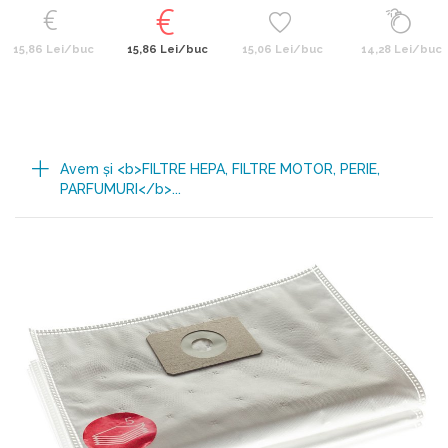
15,86 Lei/buc
15,86 Lei/buc
15,06 Lei/buc
14,28 Lei/buc
Avem şi <b>FILTRE HEPA, FILTRE MOTOR, PERIE,
PARFUMURI</b>...