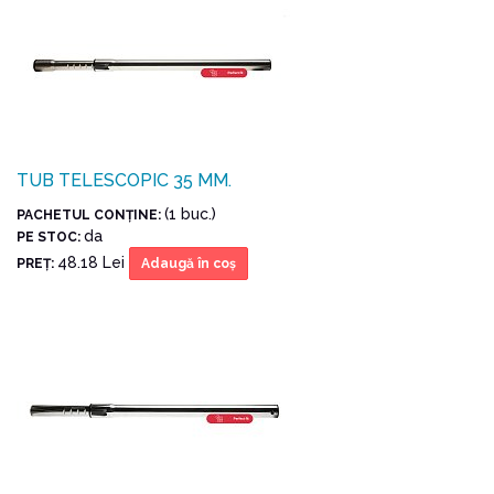
TUB TELESCOPIC 35 MM.
(1 buc.)
PACHETUL CONŢINE:
da
PE STOC:
48.18 Lei
PREŢ:
Adaugă în coş