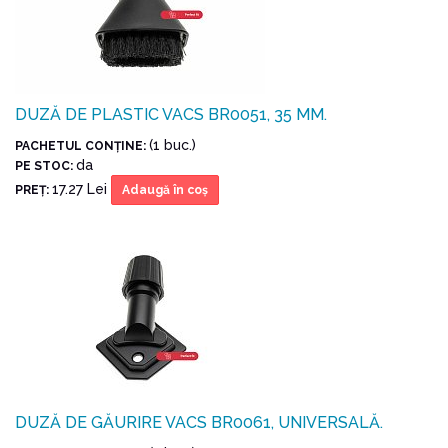
DUZĂ DE PLASTIC VACS BR0051, 35 MM.
(1 buc.)
PACHETUL CONŢINE:
da
PE STOC:
17.27 Lei
PREŢ:
Adaugă în coş
DUZĂ DE GĂURIRE VACS BR0061, UNIVERSALĂ.