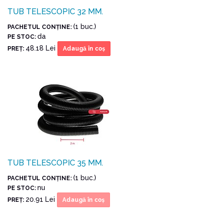
TUB TELESCOPIC 32 MM.
(1 buc.)
PACHETUL CONŢINE:
da
PE STOC:
48.18 Lei
PREŢ:
Adaugă în coş
TUB TELESCOPIC 35 MM.
(1 buc.)
PACHETUL CONŢINE:
nu
PE STOC:
20.91 Lei
PREŢ:
Adaugă în coş