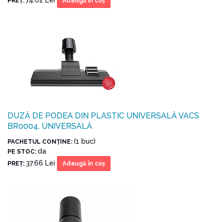
PREŢ:
Adaugă în coş
DUZĂ DE PODEA DIN PLASTIC UNIVERSALĂ VACS
BR0004, UNIVERSALĂ
(1 buc)
PACHETUL CONŢINE:
da
PE STOC:
37.66 Lei
PREŢ:
Adaugă în coş