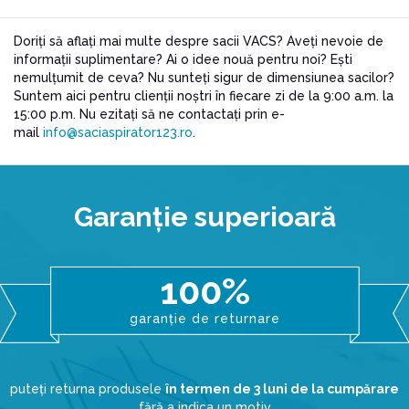
Doriți să aflați mai multe despre sacii VACS? Aveți nevoie de
informații suplimentare? Ai o idee nouă pentru noi? Ești
nemulțumit de ceva? Nu sunteți sigur de dimensiunea sacilor?
Suntem aici pentru clienții noștri în fiecare zi de la 9:00 a.m. la
15:00 p.m. Nu ezitați să ne contactați prin e-
mail
info@saciaspirator123.ro
.
Garanţie superioară
100%
garanție de returnare
puteți returna produsele
în termen de 3 luni de la cumpărare
fără a indica un motiv