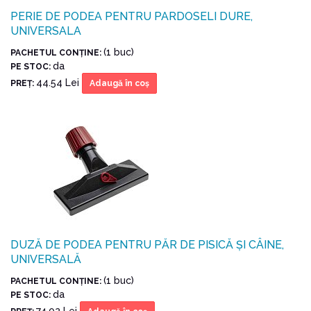
PERIE DE PODEA PENTRU PARDOSELI DURE,
UNIVERSALA
(1 buc)
PACHETUL CONŢINE:
da
PE STOC:
44.54 Lei
PREŢ:
Adaugă în coş
DUZĂ DE PODEA PENTRU PĂR DE PISICĂ ȘI CÂINE,
UNIVERSALĂ
(1 buc)
PACHETUL CONŢINE:
da
PE STOC:
74.02 Lei