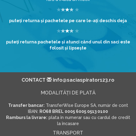
puteţi returna şi pachetele pe care le-aţi deschis deja
puteţi returna pachetele şi atunci când unul din saci este
folosit şi lipseşte
CONTACT
info@saciaspirator123.ro
MODALITĂŢI DE PLATĂ
Transfer bancar:
TransferWise Europe SA, număr de cont
IBAN:
RO68 BREL 0005 6005 0513 0100
Ramburs la livrare:
plata în numerar sau cu cardul de credit
la încasare
TRANSPORT