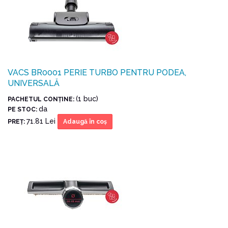
VACS BR0001 PERIE TURBO PENTRU PODEA,
UNIVERSALĂ
(1 buc)
PACHETUL CONŢINE:
da
PE STOC:
71.81 Lei
PREŢ:
Adaugă în coş