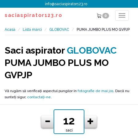
info@saciaspirator123.ro
saciaspirator123.ro
0
Toggle
navigat
Acasă
Listă mărci
GLOBOVAC
PUMA JUMBO PLUS MO GVPJP
Saci aspirator
GLOBOVAC
PUMA JUMBO PLUS MO
GVPJP
Vă rugăm să verificați aspectul pungilor în
fotografie de mai jos
. Dacă nu
sunteți sigur,
contactați-ne
.
saci