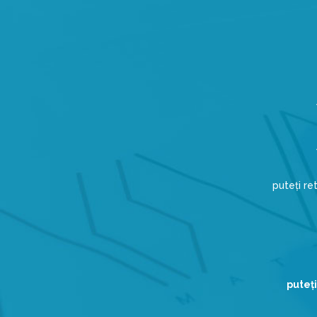
puteți r
puteţi