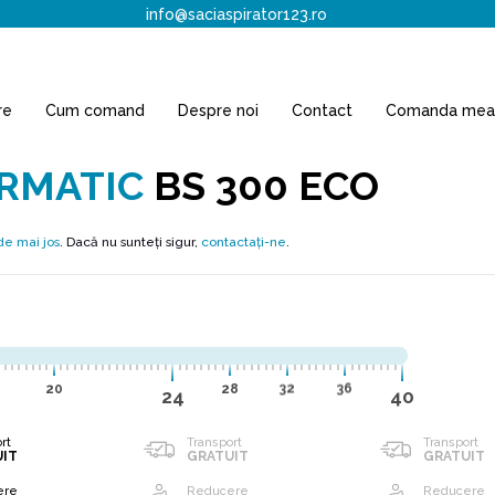
info@saciaspirator123.ro
re
Cum comand
Despre noi
Contact
Comanda mea
RMATIC
BS 300 ECO
de mai jos
. Dacă nu sunteți sigur,
contactați-ne
.
20
28
32
36
24
40
rt
Transport
Transport
UIT
GRATUIT
GRATUIT
ere
Reducere
Reducere