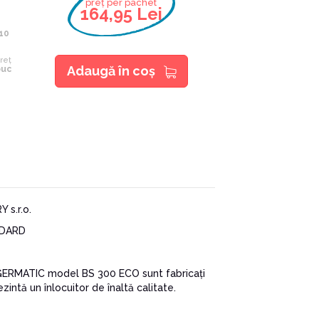
preț per pachet
164,95 Lei
10
reț
Adaugă în coş
buc
s.r.o.
DARD
 GERMATIC model BS 300 ECO sunt fabricați
ezintă un înlocuitor de înaltă calitate.