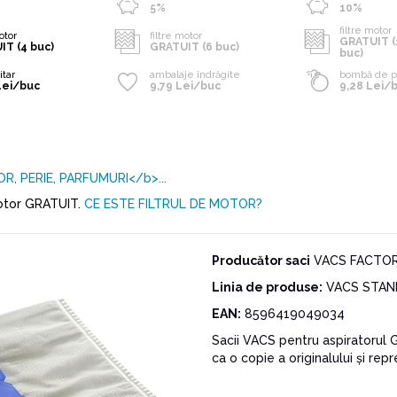
5%
10%
filtre motor
motor
filtre motor
GRATUIT (
IT (4 buc)
GRATUIT (6 buc)
buc)
itar
ambalaje îndrăgite
bombă de p
Lei/buc
9,79 Lei/buc
9,28 Lei/
R, PERIE, PARFUMURI</b>...
 motor GRATUIT.
CE ESTE FILTRUL DE MOTOR?
Producător saci
VACS FACTORY 
Linia de produse:
VACS STAN
EAN:
8596419049034
Sacii VACS pentru aspiratorul
ca o copie a originalului și repr