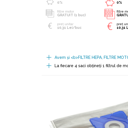
0%
0%
filtre motor
filtre 
GRATUIT (1 buc)
GRATU
preț unitar
preț un
10,31 Lei/buc
10,31 
Avem şi <b>FILTRE HEPA, FILTRE MOTO
La fiecare 4 saci obţineţi 1 filtrul de