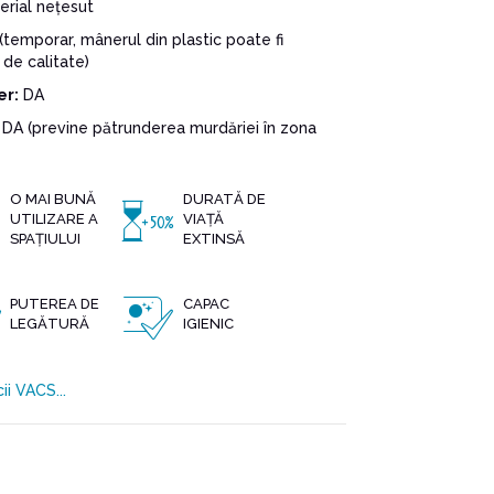
erial nețesut
(temporar, mânerul din plastic poate fi
 de calitate)
er:
DA
DA (previne pătrunderea murdăriei în zona
O MAI BUNĂ
DURATĂ DE
UTILIZARE A
VIAȚĂ
SPAȚIULUI
EXTINSĂ
PUTEREA DE
CAPAC
LEGĂTURĂ
IGIENIC
ii VACS...