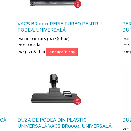
VACS BR0001 PERIE TURBO PENTRU
PER
PODEA, UNIVERSALĂ
DUR
(1 buc)
PACHETUL CONŢINE:
PAC
da
PE STOC:
PE 
71.81 Lei
PREŢ:
PREŢ
Adaugă în coş
ICĂ
DUZĂ DE PODEA DIN PLASTIC
DUZ
UNIVERSALĂ VACS BR0004, UNIVERSALĂ
PAC