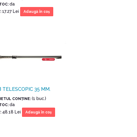
da
STOC:
17.27 Lei
:
Adaugă în coş
 TELESCOPIC 35 MM.
(1 buc.)
HETUL CONŢINE:
da
STOC:
48.18 Lei
:
Adaugă în coş