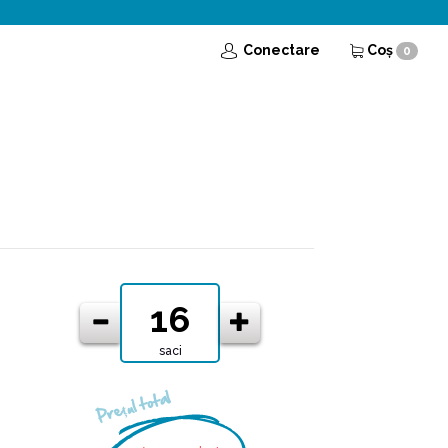
Conectare
Coş
0
saci
Prețul total