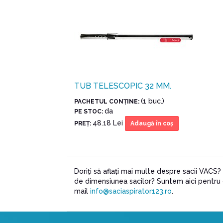
TUB TELESCOPIC 32 MM.
(1 buc.)
PACHETUL CONŢINE:
da
PE STOC:
48.18 Lei
PREŢ:
Adaugă în coş
Doriți să aflați mai multe despre sacii VACS
de dimensiunea sacilor? Suntem aici pentru cli
mail
info@saciaspirator123.ro
.