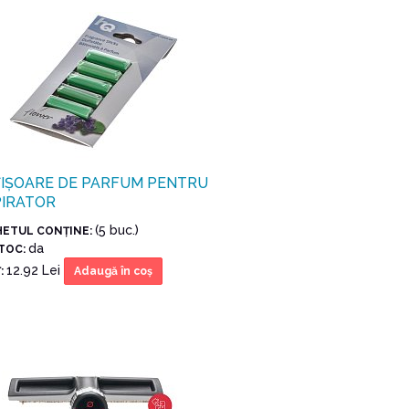
IȘOARE DE PARFUM PENTRU
PIRATOR
(5 buc.)
HETUL CONŢINE:
da
STOC:
12.92 Lei
:
Adaugă în coş