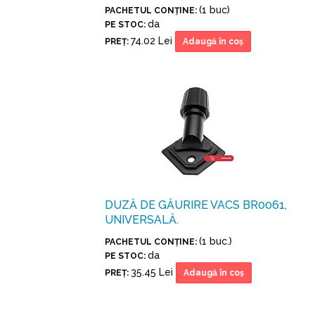
(1 buc)
PACHETUL CONŢINE:
da
PE STOC:
74.02 Lei
PREŢ:
Adaugă în coş
DUZĂ DE GĂURIRE VACS BR0061,
UNIVERSALĂ.
(1 buc.)
PACHETUL CONŢINE:
da
PE STOC:
35.45 Lei
PREŢ:
Adaugă în coş