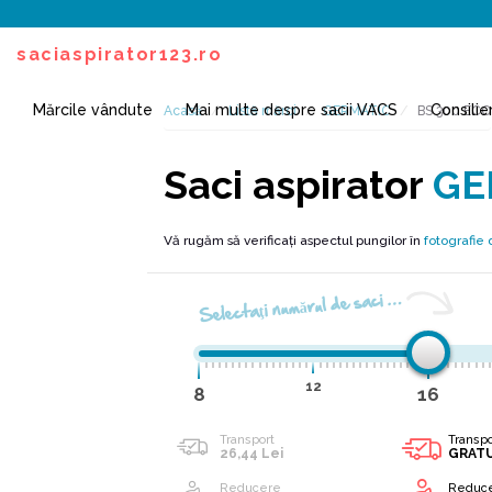
saciaspirator123.ro
Mărcile vândute
Mai multe despre sacii VACS
Consilie
Acasă
Listă mărci
GERMATIC
BS 300 ECO
Saci aspirator
GE
Vă rugăm să verificați aspectul pungilor în
fotografie 
Selectaţi numărul de saci …
12
8
16
Transport
Transpo
26,44 Lei
GRAT
Reducere
Reduc