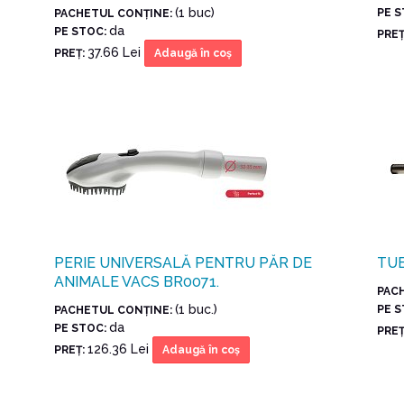
(1 buc)
PE 
PACHETUL CONŢINE:
da
PE STOC:
PREŢ
37.66 Lei
PREŢ:
Adaugă în coş
PERIE UNIVERSALĂ PENTRU PĂR DE
TUB
ANIMALE VACS BR0071.
PAC
(1 buc.)
PE 
PACHETUL CONŢINE:
da
PE STOC:
PREŢ
126.36 Lei
PREŢ:
Adaugă în coş