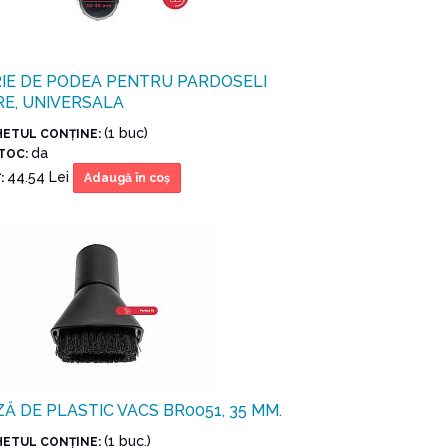
IE DE PODEA PENTRU PARDOSELI
E, UNIVERSALA
(1 buc)
HETUL CONŢINE:
da
STOC:
44.54 Lei
:
Adaugă în coş
Ă DE PLASTIC VACS BR0051, 35 MM.
(1 buc.)
HETUL CONŢINE: