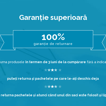
Garanţie superioară
100%
garanție de returnare
eturna produsele
în termen de 3 luni de la cumpărare
fără a indic
puteţi returna şi pachetele pe care le-aţi deschis deja
 returna pachetele şi atunci când unul din saci este folosit şi l