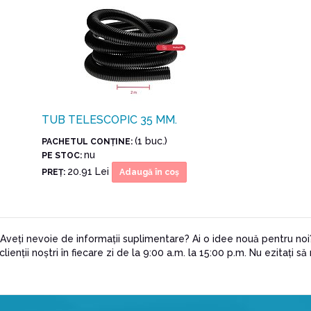
TUB TELESCOPIC 35 MM.
(1 buc.)
PACHETUL CONŢINE:
nu
PE STOC:
20.91 Lei
PREŢ:
Adaugă în coş
? Aveți nevoie de informații suplimentare? Ai o idee nouă pentru no
enții noștri în fiecare zi de la 9:00 a.m. la 15:00 p.m. Nu ezitați să