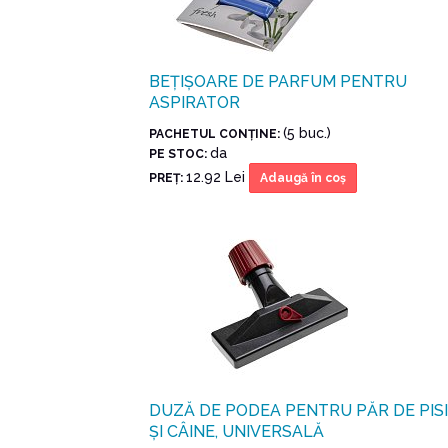
BEȚIȘOARE DE PARFUM PENTRU
ASPIRATOR
(5 buc.)
PACHETUL CONŢINE:
da
PE STOC:
12.92 Lei
PREŢ:
Adaugă în coş
DUZĂ DE PODEA PENTRU PĂR DE PIS
ȘI CÂINE, UNIVERSALĂ