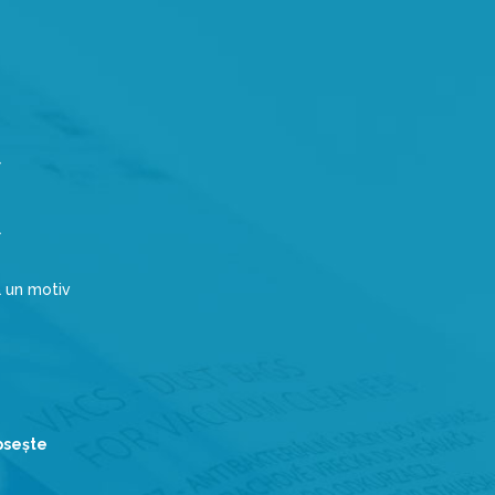
a un motiv
ipseşte