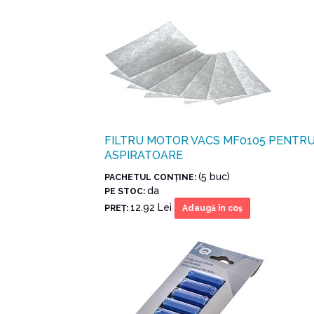
FILTRU MOTOR VACS MF0105 PENTR
ASPIRATOARE
(5 buc)
PACHETUL CONŢINE:
da
PE STOC:
12.92 Lei
PREŢ:
Adaugă în coş