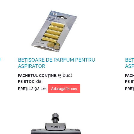
U
BEȚIȘOARE DE PARFUM PENTRU
BEȚ
ASPIRATOR
AS
(5 buc.)
PACHETUL CONŢINE:
PAC
da
PE STOC:
PE 
12.92 Lei
PREŢ:
PREŢ
Adaugă în coş