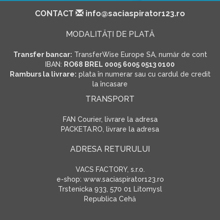
CONTACT
info@saciaspirator123.ro
MODALITĂŢI DE PLATĂ
Transfer bancar:
TransferWise Europe SA, număr de cont
IBAN:
RO68 BREL 0005 6005 0513 0100
Ramburs la livrare:
plata în numerar sau cu cardul de credit
la încasare
TRANSPORT
FAN Courier, livrare la adresa
PACKETA.RO, livrare la adresa
ADRESA RETURULUI
VACS FACTORY, s.r.o.
e-shop: www.saciaspirator123.ro
Trstenicka 933, 570 01 Litomysl
Republica Cehă