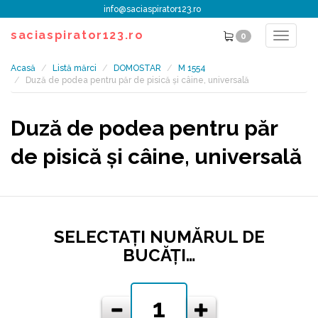
info@saciaspirator123.ro
saciaspirator123.ro
0
Toggle
navigat
Acasă
Listă mărci
DOMOSTAR
M 1554
Duză de podea pentru păr de pisică și câine, universală
Duză de podea pentru păr
de pisică și câine, universală
SELECTAŢI NUMĂRUL DE
BUCĂŢI…