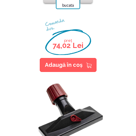
bucată
Comanda
dvs.
preț
74,02 Lei
Adaugă în coş