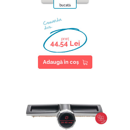
bucată
Comanda
dvs.
preț
44,54 Lei
Adaugă în coş