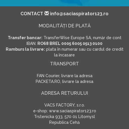
CONTACT
info@saciaspirator123.ro
MODALITĂŢI DE PLATĂ
Transfer bancar:
TransferWise Europe SA, număr de cont
IBAN:
RO68 BREL 0005 6005 0513 0100
Ramburs la livrare:
plata în numerar sau cu cardul de credit
la încasare
TRANSPORT
FAN Courier, livrare la adresa
PACKETA.RO, livrare la adresa
ADRESA RETURULUI
VACS FACTORY, s.r.o.
e-shop: www.saciaspirator123.ro
Trstenicka 933, 570 01 Litomysl
Republica Cehă