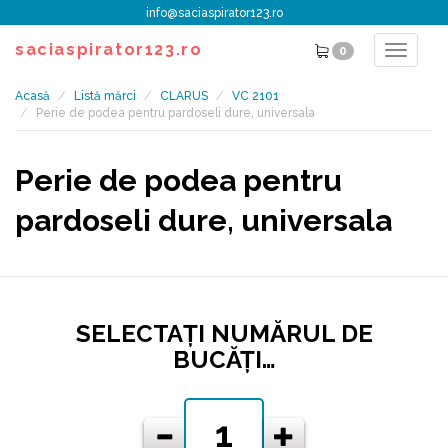
info@saciaspirator123.ro
saciaspirator123.ro
0
Toggle
navigat
Acasă
Listă mărci
CLARUS
VC 2101
Perie de podea pentru pardoseli dure, universala
Perie de podea pentru
pardoseli dure, universala
SELECTAŢI NUMĂRUL DE
BUCĂŢI…