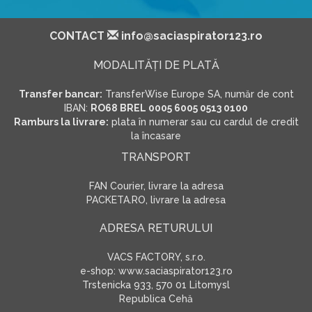
CONTACT
info@saciaspirator123.ro
MODALITĂŢI DE PLATĂ
Transfer bancar:
TransferWise Europe SA, număr de cont
IBAN:
RO68 BREL 0005 6005 0513 0100
Ramburs la livrare:
plata în numerar sau cu cardul de credit
la încasare
TRANSPORT
FAN Courier, livrare la adresa
PACKETA.RO, livrare la adresa
ADRESA RETURULUI
VACS FACTORY, s.r.o.
e-shop: www.saciaspirator123.ro
Trstenicka 933, 570 01 Litomysl
Republica Cehă