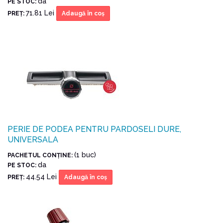
da
PE STOC:
71.81 Lei
PREŢ:
Adaugă în coş
PERIE DE PODEA PENTRU PARDOSELI DURE,
UNIVERSALA
(1 buc)
PACHETUL CONŢINE:
da
PE STOC:
44.54 Lei
PREŢ:
Adaugă în coş