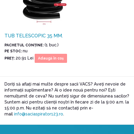
TUB TELESCOPIC 35 MM.
(1 buc.)
PACHETUL CONŢINE:
nu
PE STOC:
20.91 Lei
PREŢ:
Adaugă în coş
Doriți să aflați mai multe despre sacii VACS? Aveți nevoie de
informații suplimentare? Ai o idee nouă pentru noi? Ești
nemulțumit de ceva? Nu sunteți sigur de dimensiunea sacilor?
Suntem aici pentru clienții noștri în fiecare zi de la 9:00 a.m. la
15:00 p.m. Nu ezitați să ne contactați prin e-
mail
info@saciaspirator123.ro
.