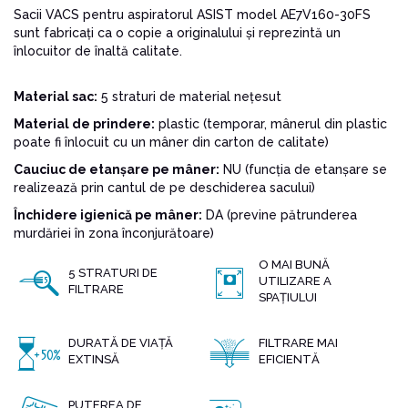
Sacii VACS pentru aspiratorul ASIST model AE7V160-30FS
sunt fabricați ca o copie a originalului și reprezintă un
înlocuitor de înaltă calitate.
Material sac:
5 straturi de material nețesut
Material de prindere:
plastic (temporar, mânerul din plastic
poate fi înlocuit cu un mâner din carton de calitate)
Cauciuc de etanșare pe mâner:
NU (funcția de etanșare se
realizează prin cantul de pe deschiderea sacului)
Închidere igienică pe mâner:
DA (previne pătrunderea
murdăriei în zona înconjurătoare)
O MAI BUNĂ
5 STRATURI DE
UTILIZARE A
FILTRARE
SPAȚIULUI
DURATĂ DE VIAȚĂ
FILTRARE MAI
EXTINSĂ
EFICIENTĂ
PUTEREA DE