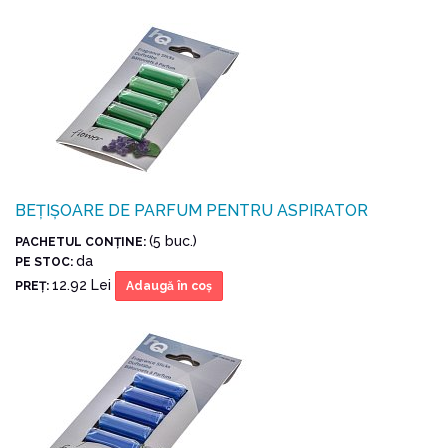
BEȚIȘOARE DE PARFUM PENTRU ASPIRATOR
(5 buc.)
PACHETUL CONŢINE:
da
PE STOC:
12.92 Lei
PREŢ:
Adaugă în coş