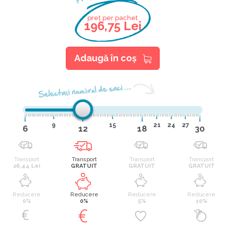
preț per pachet
196,75 Lei
Adaugă în coş
Selectaţi numărul de saci …
9
15
21
24
27
6
12
18
30
Transport
Transport
Transport
Transport
26,44 Lei
GRATUIT
GRATUIT
GRATUIT
Reducere
Reducere
Reducere
Reducere
0%
0%
5%
10%