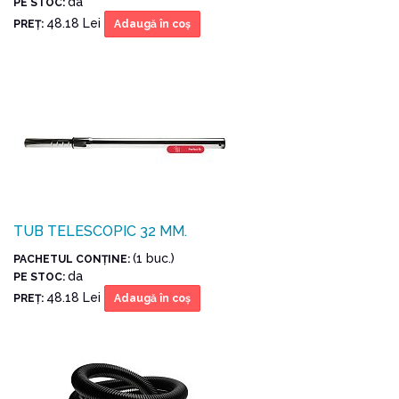
da
PE STOC:
48.18 Lei
PREŢ:
Adaugă în coş
TUB TELESCOPIC 32 MM.
(1 buc.)
PACHETUL CONŢINE:
da
PE STOC:
48.18 Lei
PREŢ:
Adaugă în coş