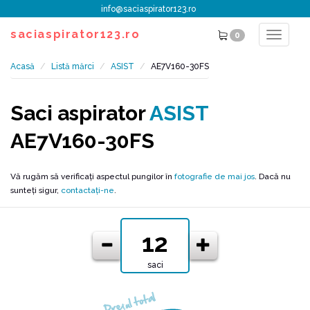
info@saciaspirator123.ro
saciaspirator123.ro
0
Toggle
navigat
Acasă
Listă mărci
ASIST
AE7V160-30FS
Saci aspirator
ASIST
AE7V160-30FS
Vă rugăm să verificați aspectul pungilor în
fotografie de mai jos
. Dacă nu
sunteți sigur,
contactați-ne
.
saci
Prețul total