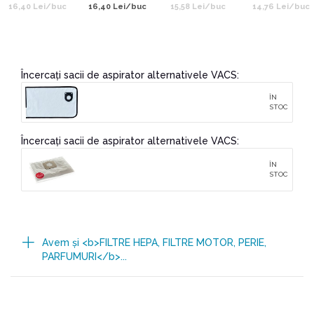
16,40 Lei/buc
16,40 Lei/buc
15,58 Lei/buc
14,76 Lei/buc
Încercați sacii de aspirator alternativele VACS:
ÎN
STOC
Încercați sacii de aspirator alternativele VACS:
ÎN
STOC
Avem şi <b>FILTRE HEPA, FILTRE MOTOR, PERIE,
PARFUMURI</b>...