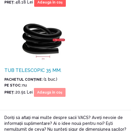
48.18 Lei
PREŢ:
Adaugă în coş
TUB TELESCOPIC 35 MM.
(1 buc.)
PACHETUL CONŢINE:
nu
PE STOC:
20.91 Lei
PREŢ:
Adaugă în coş
Doriți să aflați mai multe despre sacii VACS? Aveți nevoie de
informații suplimentare? Ai o idee nouă pentru noi? Ești
nemulțumit de ceva? Nu sunteți sigur de dimensiunea sacilor?