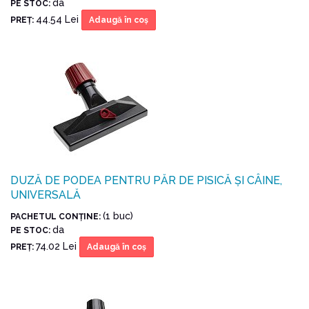
da
PE STOC:
44.54 Lei
PREŢ:
Adaugă în coş
DUZĂ DE PODEA PENTRU PĂR DE PISICĂ ȘI CÂINE,
UNIVERSALĂ
(1 buc)
PACHETUL CONŢINE:
da
PE STOC:
74.02 Lei
PREŢ:
Adaugă în coş