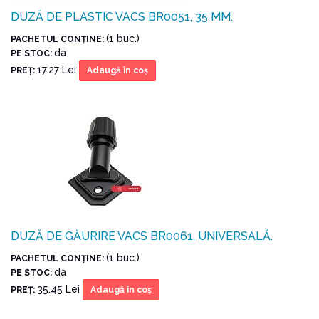
DUZĂ DE PLASTIC VACS BR0051, 35 MM.
(1 buc.)
PACHETUL CONŢINE:
da
PE STOC:
17.27 Lei
PREŢ:
Adaugă în coş
DUZĂ DE GĂURIRE VACS BR0061, UNIVERSALĂ.
(1 buc.)
PACHETUL CONŢINE:
da
PE STOC:
35.45 Lei
PREŢ:
Adaugă în coş