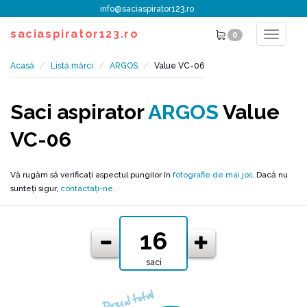
info@saciaspirator123.ro
saciaspirator123.ro
0
Toggle
navigat
Acasă
Listă mărci
ARGOS
Value VC-06
Saci aspirator
ARGOS
Value
VC-06
Vă rugăm să verificați aspectul pungilor în
fotografie de mai jos
. Dacă nu
sunteți sigur,
contactați-ne
.
saci
Prețul total