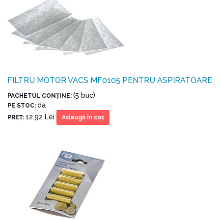
FILTRU MOTOR VACS MF0105 PENTRU ASPIRATOARE
(5 buc)
PACHETUL CONŢINE:
da
PE STOC:
12.92 Lei
PREŢ:
Adaugă în coş