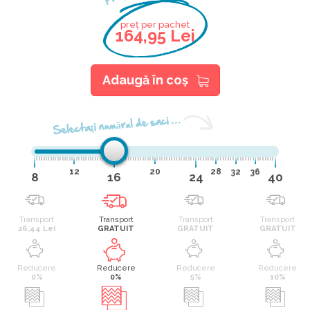
preț per pachet
164,95 Lei
Adaugă în coş
Selectaţi numărul de saci …
12
20
28
32
36
8
16
24
40
Transport
Transport
Transport
Transport
26,44 Lei
GRATUIT
GRATUIT
GRATUIT
Reducere
Reducere
Reducere
Reducere
0%
0%
5%
10%