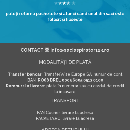
puteţi returna pachetele şi atunci când unul din saci este
folosit şi lipseşte
CONTACT
info@saciaspirator123.ro
MODALITĂŢI DE PLATĂ
Transfer bancar:
TransferWise Europe SA, număr de cont
IBAN:
RO68 BREL 0005 6005 0513 0100
Ramburs la livrare:
plata în numerar sau cu cardul de credit
la încasare
TRANSPORT
FAN Courier, livrare la adresa
PACKETA.RO, livrare la adresa